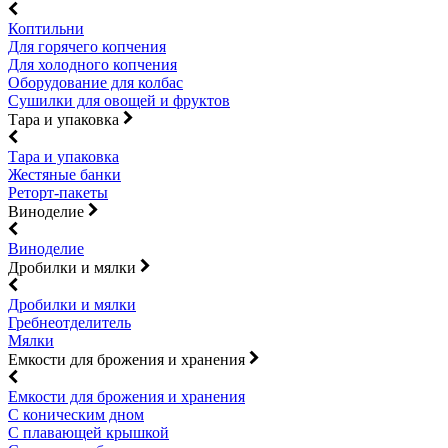
Коптильни
Для горячего копчения
Для холодного копчения
Оборудование для колбас
Сушилки для овощей и фруктов
Тара и упаковка
Тара и упаковка
Жестяные банки
Реторт-пакеты
Виноделие
Виноделие
Дробилки и мялки
Дробилки и мялки
Гребнеотделитель
Мялки
Емкости для брожения и хранения
Емкости для брожения и хранения
С коническим дном
С плавающей крышкой