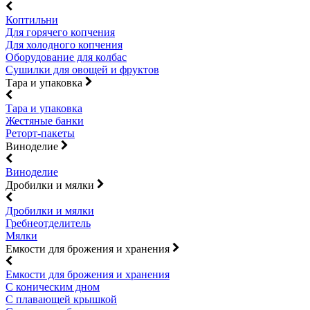
Коптильни
Для горячего копчения
Для холодного копчения
Оборудование для колбас
Сушилки для овощей и фруктов
Тара и упаковка
Тара и упаковка
Жестяные банки
Реторт-пакеты
Виноделие
Виноделие
Дробилки и мялки
Дробилки и мялки
Гребнеотделитель
Мялки
Емкости для брожения и хранения
Емкости для брожения и хранения
С коническим дном
С плавающей крышкой