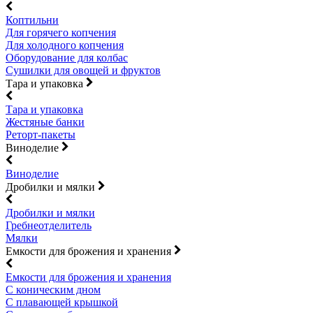
Коптильни
Для горячего копчения
Для холодного копчения
Оборудование для колбас
Сушилки для овощей и фруктов
Тара и упаковка
Тара и упаковка
Жестяные банки
Реторт-пакеты
Виноделие
Виноделие
Дробилки и мялки
Дробилки и мялки
Гребнеотделитель
Мялки
Емкости для брожения и хранения
Емкости для брожения и хранения
С коническим дном
С плавающей крышкой