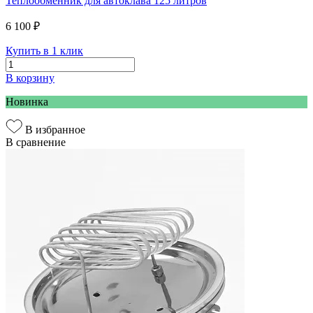
Теплообменник для автоклава 125 литров
6 100 ₽
Купить в 1 клик
В корзину
Новинка
В избранное
В сравнение