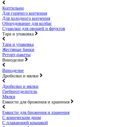
Коптильни
Для горячего копчения
Для холодного копчения
Оборудование для колбас
Сушилки для овощей и фруктов
Тара и упаковка
Тара и упаковка
Жестяные банки
Реторт-пакеты
Виноделие
Виноделие
Дробилки и мялки
Дробилки и мялки
Гребнеотделитель
Мялки
Емкости для брожения и хранения
Емкости для брожения и хранения
С коническим дном
С плавающей крышкой